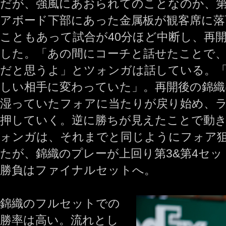
だが、強風にあおられてのことなのか、第2
アボード下部にあった金属板が観客席に落
こともあって試合が40分ほど中断し、再
した。「あの間にコーチと話せたことで
だと思うよ」とツォンガは話している。
しい相手に変わっていた」。再開後の錦
湿っていたフォアに当たりが戻り始め、
押していく。逆に勝ちが見えたことで動
ォンガは、それまでと同じようにフォア
たが、錦織のプレーが上回り第3&第4セ
勝負はファイナルセットへ。
錦織のフルセットでの
勝率は高い。流れとし