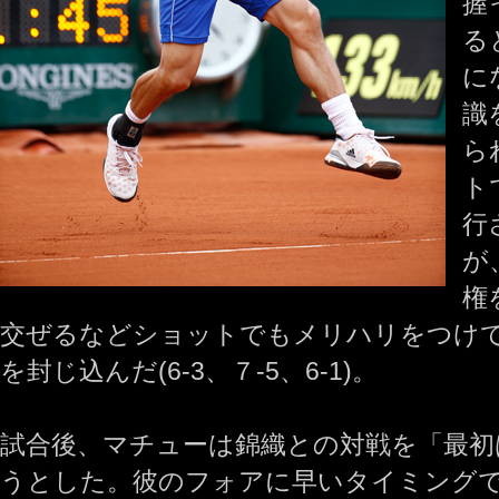
握
る
に
識
ら
ト
行
が
権
交ぜるなどショットでもメリハリをつけ
を封じ込んだ(6‐3、７‐5、6‐1)。
試合後、マチューは錦織との対戦を「最初
うとした。彼のフォアに早いタイミング