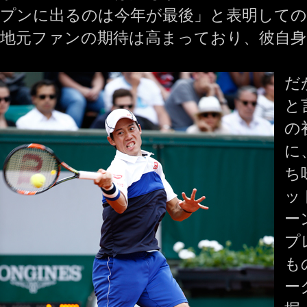
プンに出るのは今年が最後」と表明して
地元ファンの期待は高まっており、彼自
だ
と
の
に
ち
ッ
ー
プ
も
ー