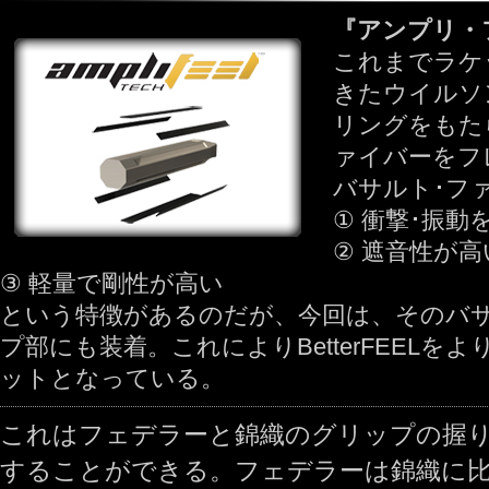
『アンプリ・
これまでラケ
きたウイルソ
リングをもた
ァイバーをフ
バサルト･フ
① 衝撃･振
② 遮音性が高
③ 軽量で剛性が高い
という特徴があるのだが、今回は、そのバ
プ部にも装着。これによりBetterFEELをよりA
ットとなっている。
これはフェデラーと錦織のグリップの握
することができる。フェデラーは錦織に