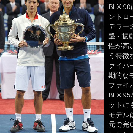
BLX 
ントロ
デラー
撃・振
性が高
う特徴
ァイバ
期的な
ファイ
BLX 
ットに
モデル
元で完