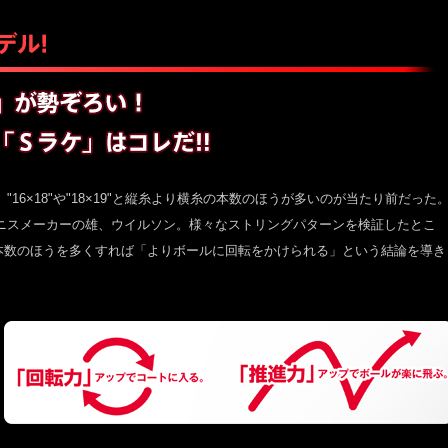
6×18"や"18×19"と縦糸より横糸の本数のほうが多いのが当たり前だった
ニスメーカーの雄、ウイルソン。様々なストリングパターンを検証したとこ
の本数のほうを多くすれば「よりボールに回転をかけられる」という結論を導き