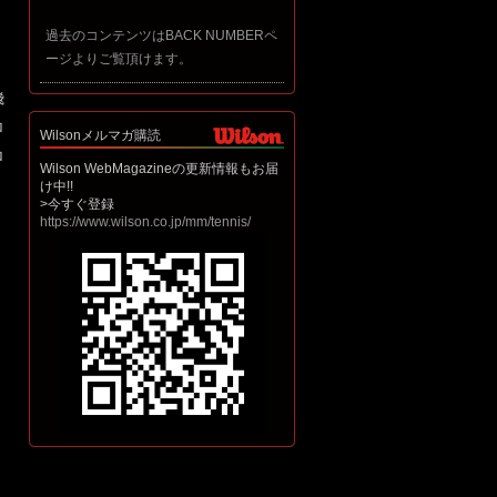
過去のコンテンツはBACK NUMBERペ
ージよりご覧頂けます。
飛
ロ
Wilsonメルマガ購読
ロ
Wilson WebMagazineの更新情報もお届
け中!!
>今すぐ登録
https://www.wilson.co.jp/mm/tennis/