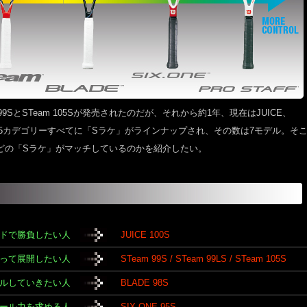
9SとSTeam 105Sが発売されたのだが、それから約1年、現在はJUICE、
STAFFの5カデゴリーすべてに「Sラケ」がラインナップされ、その数は7モデル。そ
どの「Sラケ」がマッチしているのかを紹介したい。
ドで勝負したい人
JUICE 100S
って展開したい人
STeam 99S / STeam 99LS / STeam 105S
ルしていきたい人
BLADE 98S
ール力を求める人
SIX.ONE 95S