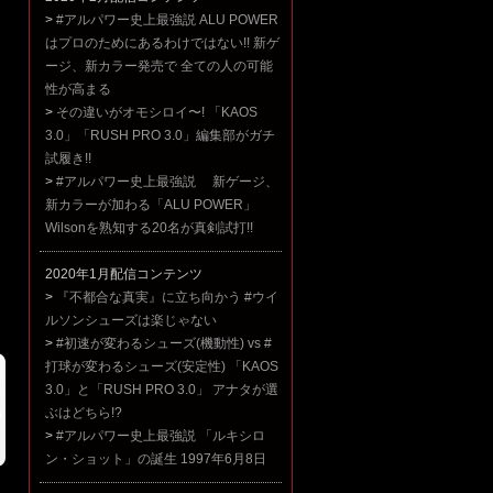
>
#アルパワー史上最強説 ALU POWER
はプロのためにあるわけではない!! 新ゲ
ージ、新カラー発売で 全ての人の可能
性が高まる
>
その違いがオモシロイ〜! 「KAOS
3.0」「RUSH PRO 3.0」編集部がガチ
試履き!!
>
#アルパワー史上最強説 新ゲージ、
新カラーが加わる「ALU POWER」
。
Wilsonを熟知する20名が真剣試打!!
2020年1月配信コンテンツ
>
『不都合な真実』に立ち向かう #ウイ
ルソンシューズは楽じゃない
>
#初速が変わるシューズ(機動性) vs #
打球が変わるシューズ(安定性) 「KAOS
3.0」と「RUSH PRO 3.0」 アナタが選
ぶはどちら!?
>
#アルパワー史上最強説 「ルキシロ
ン・ショット」の誕生 1997年6月8日