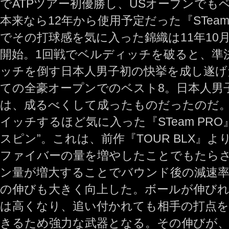
でATPツアー初優勝し、USオープンでもベ
本来なら12年から使用予定だった『STea
でその打球感を気に入った錦織は11年10
開始。1回戦でベルディッチを破ると、準決
ッチを倒す日本人男子初の快挙を成し遂げ
ての全豪オープンでのベスト8。日本人男
は、成るべくして成ったものだったのだ
イッチするほど気に入った『STeam PR
スピン”。これは、前作『TOUR BLX』
ファイバーの量を増やしたことでもたら
ン量が増大することでバウンド後の減速
の伸びも大きく向上した。ボールが伸び
は高くなり、追い付かれても相手の打点
きるため強力な武器となる。その伸びが、