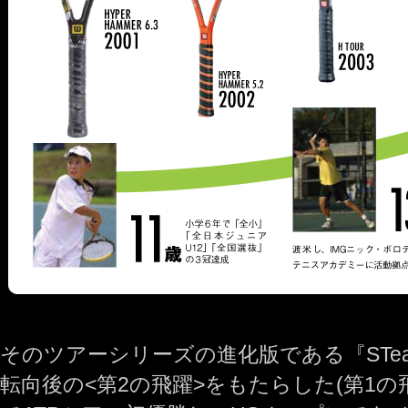
そのツアーシリーズの進化版である『STea
転向後の<第2の飛躍>をもたらした(第1